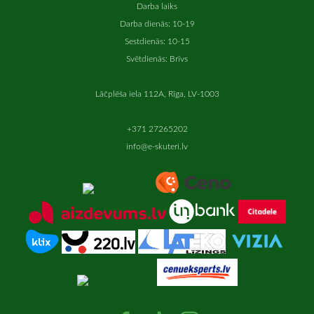
Darba laiks
Darba dienās: 10-19
Sestdienās: 10-15
Svētdienās: Brīvs
Lāčplēša iela 112A, Rīga, LV-1003
+371 27265202
info@e-skuteri.lv