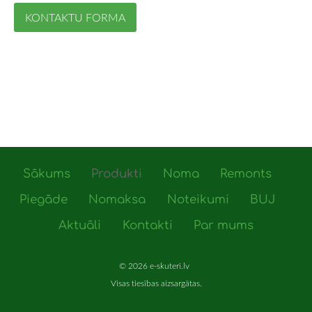
KONTAKTU FORMA
Sākums
Produkti
Noma
Remonts
Piegāde
Nomaksa
Noteikumi
BUJ
Aktuāli
Kontakti
Par mums
© 2026 e-skuteri.lv
Visas tiesības aizsargātas.