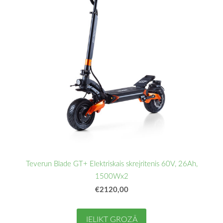
Teverun Blade GT+ Elektriskais skrejritenis 60V, 26Ah,
1500Wx2
€2120,00
IELIKT GROZĀ