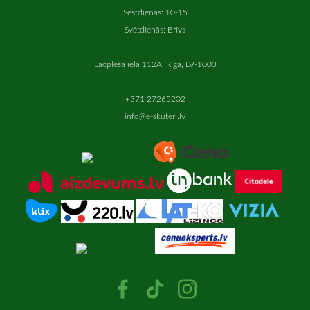
Sestdienās: 10-15
Svētdienās: Brīvs
Lāčplēša iela 112A, Rīga, LV-1003
+371 27265202
info@e-skuteri.lv