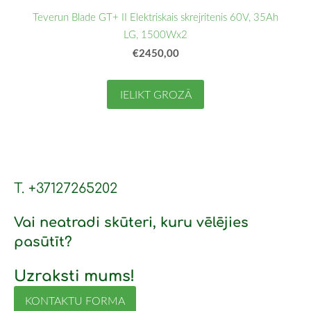
Teverun Blade GT+ II Elektriskais skrejritenis 60V, 35Ah
LG, 1500Wx2
€2450,00
IELIKT GROZĀ
T. +37127265202
Vai neatradi skūteri, kuru vēlējies
pasūtīt?
Uzraksti mums!
KONTAKTU FORMA