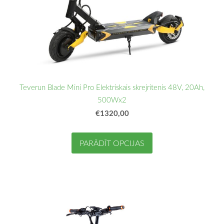
Teverun Blade Mini Pro Elektriskais skrejritenis 48V, 20Ah,
500Wx2
€1320,00
PARĀDĪT OPCIJAS