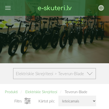
e-skuteri.lv
Elektriskie Skrejriteņi > Teverun-Blade
Produkti
Elektriskie Skrejriteņi
Teverun-Blade
Filtrs
Kārtot pēc