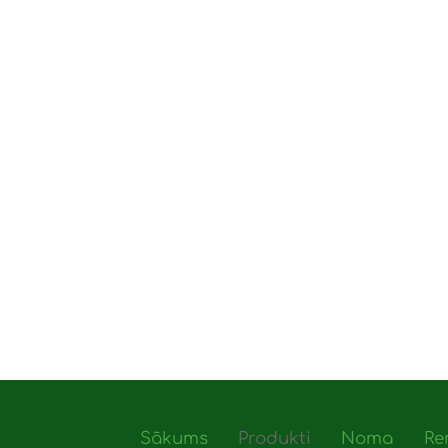
Sākums
Produkti
Noma
Re