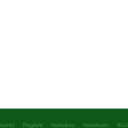
monts
Piegāde
Nomaksa
Noteikumi
BUJ