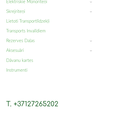
Elektriskie Monoriteņi
›
Skrejriteņi
›
Lietoti Transportlīdzekļi
Transports Invalīdiem
Rezerves Daļas
›
Aksesuāri
›
Dāvanu kartes
Instrumenti
T. +37127265202