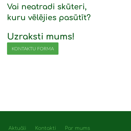
Vai neatradi skūteri,
kuru vēlējies pasūtīt?
Uzraksti mums!
KONTAKTU FORMA
Aktuāli
Kontakti
Par mums