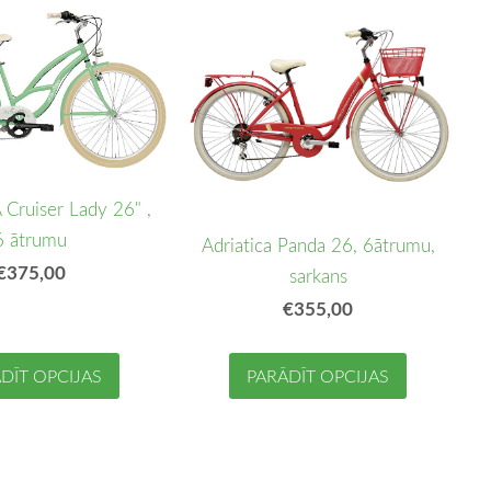
Cruiser Lady 26" ,
6 ātrumu
Adriatica Panda 26, 6ātrumu,
€375,00
sarkans
€355,00
DĪT OPCIJAS
PARĀDĪT OPCIJAS