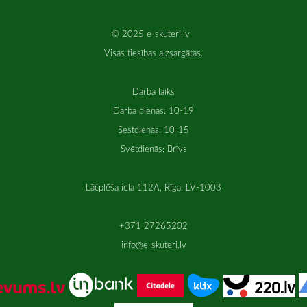
© 2025 e-skuteri.lv
Visas tiesības aizsargātas.
Darba laiks
Darba dienās: 10-19
Sestdienās: 10-15
Svētdienās: Brīvs
Lāčplēša iela 112A, Rīga, LV-1003
+371 27265202
info@e-skuteri.lv