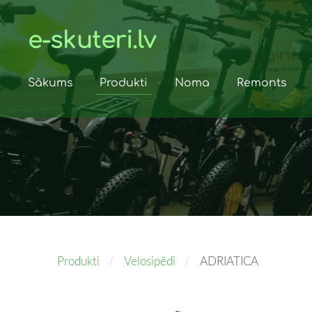
e-skuteri.lv
Sākums
Produkti
Noma
Remonts
Produkti
Velosipēdi
ADRIATICA