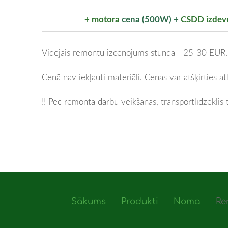
+
motora
cena
(500W)
+
CSDD izdev
Vidējais remontu izcenojums stundā - 25-30 EUR
Cenā nav iekļauti materiāli. Cenas var atšķirties
!! Pēc remonta darbu veikšanas, transportlīdzeklis
Sākums
Produkti
Noma
Re