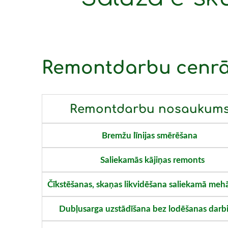
Remontdarbu cenrā
Remontdarbu nosaukum
Bremžu līnijas smērēšana
Saliekamās kājiņas remonts
Čīkstēšanas, skaņas likvidēšana saliekamā me
Dubļusarga uzstādīšana bez lodēšanas darb