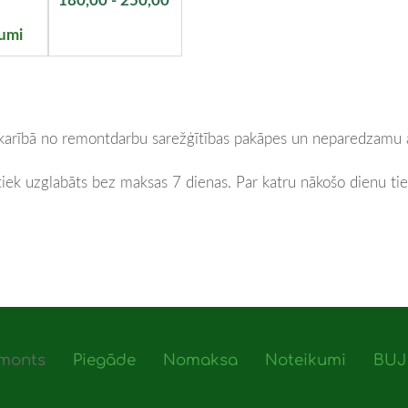
umi
.
 atkarībā no remontdarbu sarežģītības pakāpes un neparedzamu 
 tiek uzglabāts bez maksas 7 dienas.
Par katru nākošo dienu t
monts
Piegāde
Nomaksa
Noteikumi
BUJ