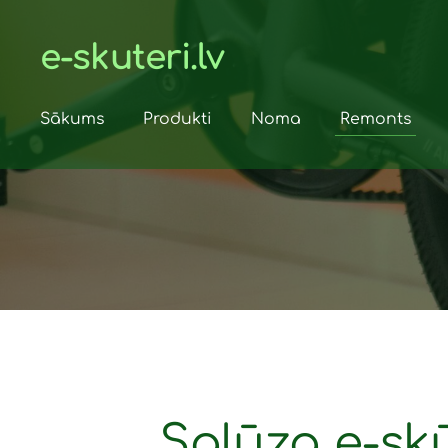
e-skuteri.lv
Sākums
Produkti
Noma
Remonts
Salūza e-sk