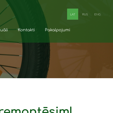
LAT
RUS
ENG
uāli
Kontakti
Pakalpojumi
remontēsim!