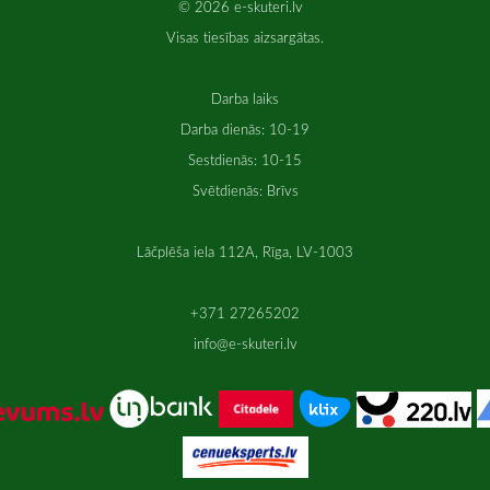
© 2026 e-skuteri.lv
Visas tiesības aizsargātas.
Darba laiks
Darba dienās: 10-19
Sestdienās: 10-15
Svētdienās: Brīvs
Lāčplēša iela 112A, Rīga, LV-1003
+371 27265202
info@e-skuteri.lv