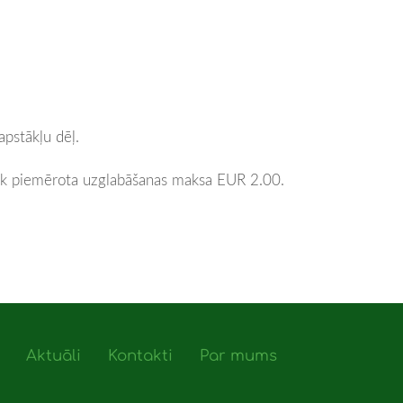
apstākļu dēļ.
iek piemērota uzglabāšanas maksa EUR 2.00.
Aktuāli
Kontakti
Par mums