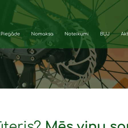
Piegāde
Nomaksa
Noteikumi
BUJ
Akt
ūteris?
Mēs viņu sa