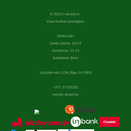
© 2025 e-skuteri.lv
Visas tiesības aizsargātas.
Darba laiks
Darba dienās: 10-19
Sestdienās: 10-15
Svētdienās: Brīvs
Lāčplēša iela 112A, Rīga, LV-1003
+371 27265202
info@e-skuteri.lv