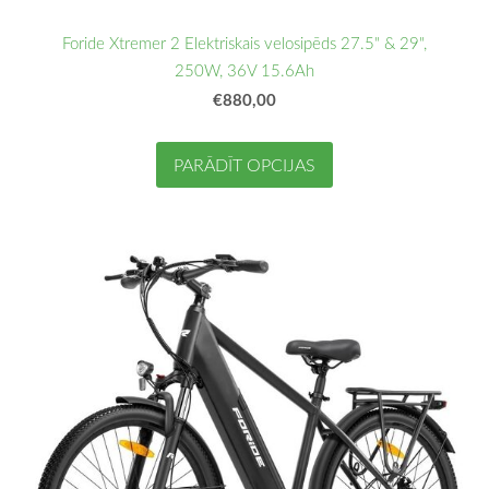
Foride Xtremer 2 Elektriskais velosipēds 27.5" & 29",
250W, 36V 15.6Ah
€880,00
PARĀDĪT OPCIJAS