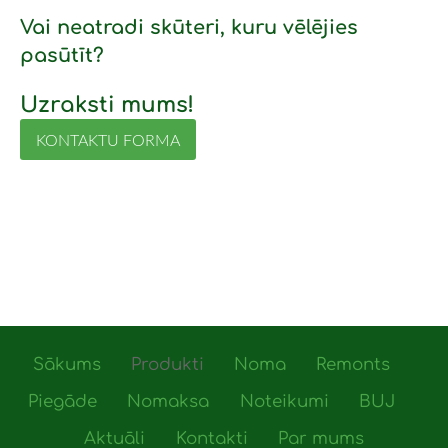
Vai neatradi skūteri, kuru vēlējies
pasūtīt?
Uzraksti mums!
KONTAKTU FORMA
Sākums
Produkti
Noma
Remonts
Piegāde
Nomaksa
Noteikumi
BUJ
Aktuāli
Kontakti
Par mums