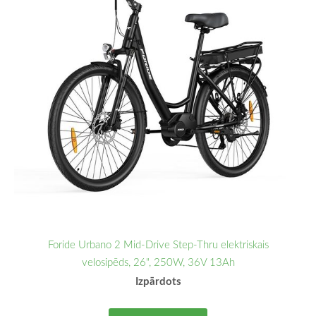
Foride Urbano 2 Mid-Drive Step-Thru elektriskais
velosipēds, 26", 250W, 36V 13Ah
Izpārdots