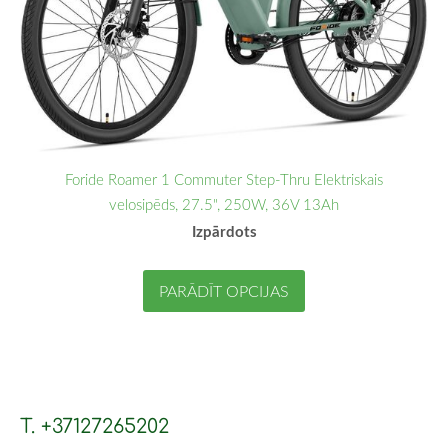
Foride Roamer 1 Commuter Step-Thru Elektriskais
velosipēds, 27.5", 250W, 36V 13Ah
Izpārdots
PARĀDĪT OPCIJAS
T. +37127265202