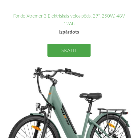
Foride Xtremer 3 Elektriskais velosipēds, 29", 250W, 48V
12Ah
Izpārdots
SKATĪT