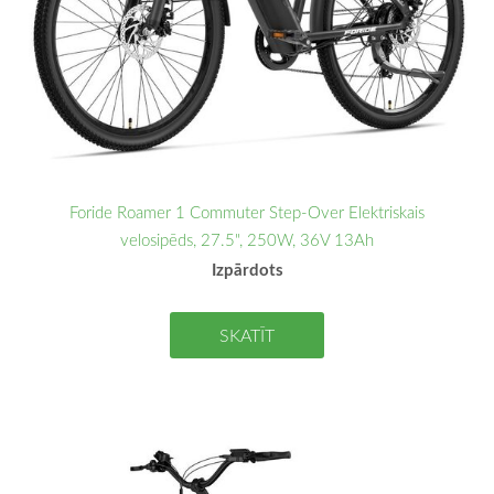
Foride Roamer 1 Commuter Step-Over Elektriskais
velosipēds, 27.5", 250W, 36V 13Ah
Izpārdots
SKATĪT