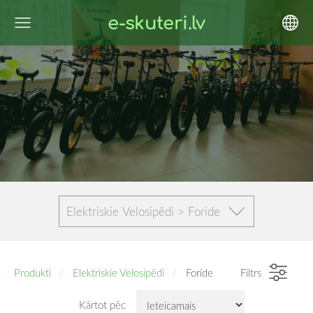
e-skuteri.lv
Elektriskie Velosipēdi > Foride
Produkti
Elektriskie Velosipēdi
Foride
Filtrs
Kārtot pēc