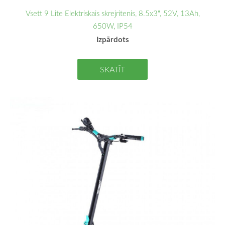
Vsett 9 Lite Elektriskais skrejritenis, 8.5x3", 52V, 13Ah,
650W, IP54
Izpārdots
SKATĪT