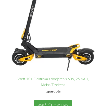
Vsett 10+ Elektriskais skrejritenis 60V, 25.6AH,
Melns/Dzeltens
Izpārdots
PARĀDĪT OPCIJAS