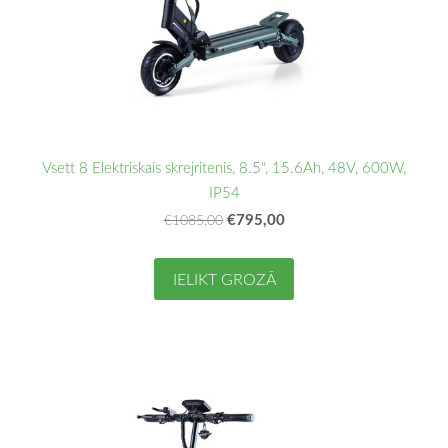
Vsett 8 Elektriskais skrejritenis, 8.5", 15.6Ah, 48V, 600W,
IP54
€795,00
€1085,00
IELIKT GROZĀ