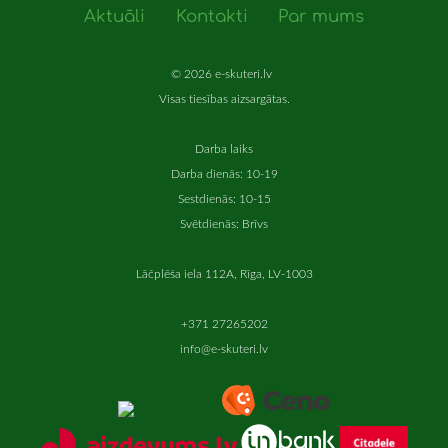
Aktuāli
Kontakti
Par mums
© 2026 e-skuteri.lv
Visas tiesības aizsargātas.
Darba laiks
Darba dienās: 10-19
Sestdienās: 10-15
Svētdienās: Brīvs
Lāčplēša iela 112A, Rīga, LV-1003
+371 27265202
info@e-skuteri.lv