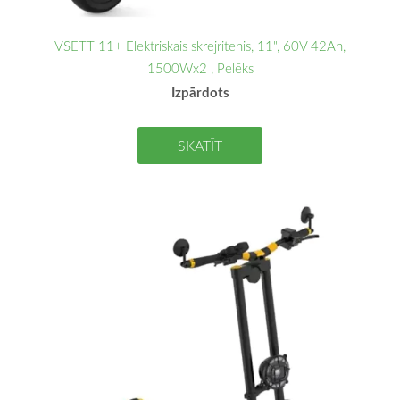
VSETT 11+ Elektriskais skrejritenis, 11", 60V 42Ah,
1500Wx2 , Pelēks
Izpārdots
SKATĪT