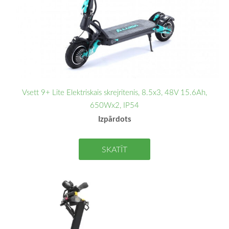
Vsett 9+ Lite Elektriskais skrejritenis, 8.5x3, 48V 15.6Ah,
650Wx2, IP54
Izpārdots
SKATĪT