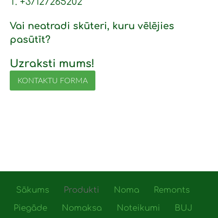
T. +37127265202
Vai neatradi skūteri, kuru vēlējies
pasūtīt?
Uzraksti mums!
KONTAKTU FORMA
Sākums
Produkti
Noma
Remonts
Piegāde
Nomaksa
Noteikumi
BUJ