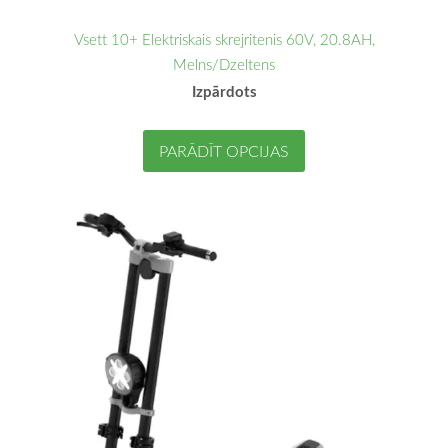
Vsett 10+ Elektriskais skrejritenis 60V, 20.8AH,
Melns/Dzeltens
Izpārdots
PARĀDĪT OPCIJAS