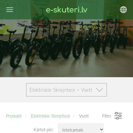
e-skuteri.lv
Elektriskie Skrejriteņi > Vsett
Produkti
Elektriskie Skrejriteņi
Vsett
Filtrs
Kārtot pēc