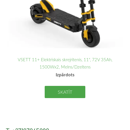
VSETT 11+ Elektriskais skrejritenis, 11", 72V 35Ah,
1500Wx2, Melns/Dzeltens
Izpārdots
SKATĪT