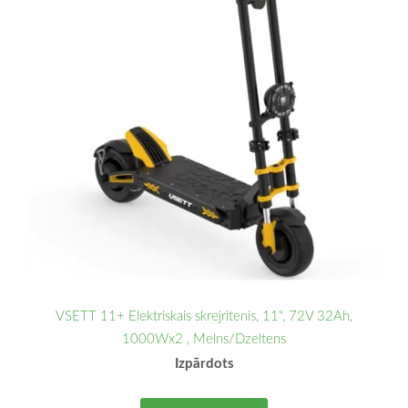
VSETT 11+ Elektriskais skrejritenis, 11", 72V 32Ah,
1000Wx2 , Melns/Dzeltens
Izpārdots