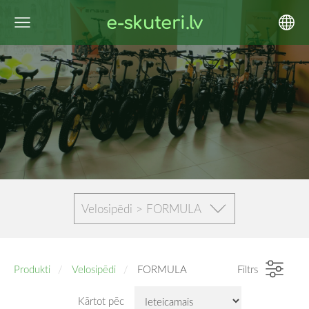
e-skuteri.lv
Velosipēdi > FORMULA
Produkti
Velosipēdi
FORMULA
Filtrs
Kārtot pēc