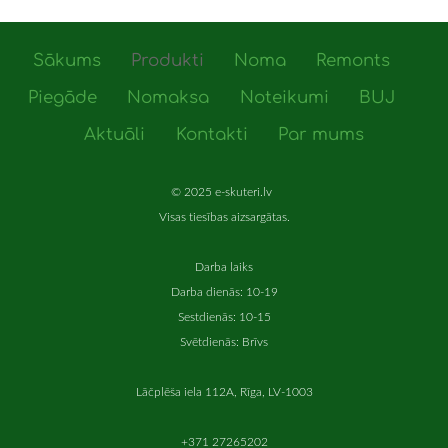
Sākums
Produkti
Noma
Remonts
Piegāde
Nomaksa
Noteikumi
BUJ
Aktuāli
Kontakti
Par mums
© 2025 e-skuteri.lv
Visas tiesības aizsargātas.
Darba laiks
Darba dienās: 10-19
Sestdienās: 10-15
Svētdienās: Brīvs
Lāčplēša iela 112A, Rīga, LV-1003
+371 27265202