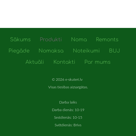
Sākums
Produkti
Noma
Remonts
Piegāde
Nomaksa
Noteikumi
BUJ
Aktuāli
Kontakti
Par mums
© 2026 e-skuteri.lv
Visas tiesības aizsargātas.
Darba laiks
Darba dienās: 10-19
Sestdienās: 10-15
Svētdienās: Brīvs