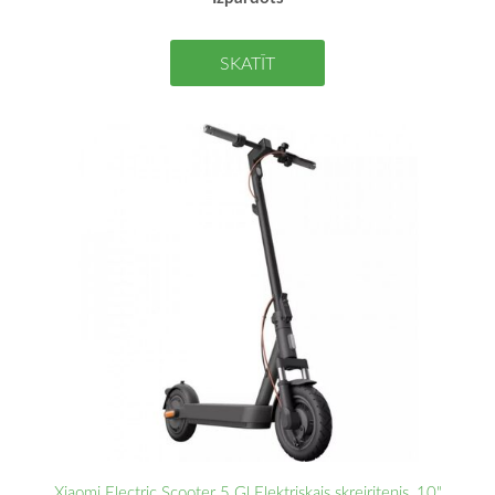
SKATĪT
Xiaomi Electric Scooter 5 Gl Elektriskais skrejritenis, 10"