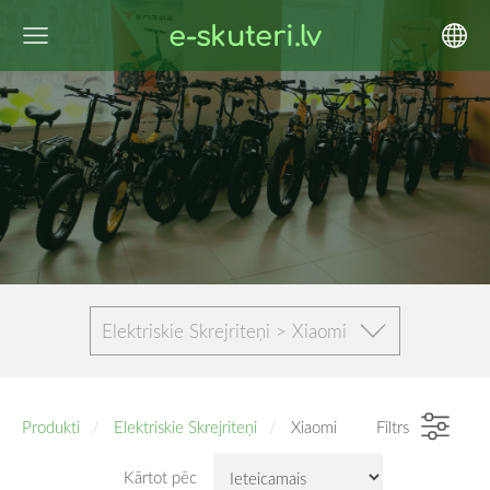
e-skuteri.lv
Elektriskie Skrejriteņi > Xiaomi
Produkti
Elektriskie Skrejriteņi
Xiaomi
Filtrs
Kārtot pēc