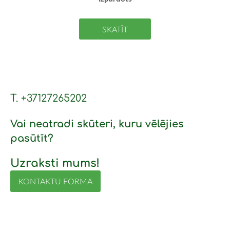
SKATĪT
T. +37127265202
Vai neatradi skūteri, kuru vēlējies
pasūtīt?
Uzraksti mums!
KONTAKTU FORMA