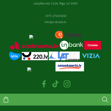
Lāčplēša iela 112A, Rīga, LV-1003
+371 27265202
info@e-skuteri.lv