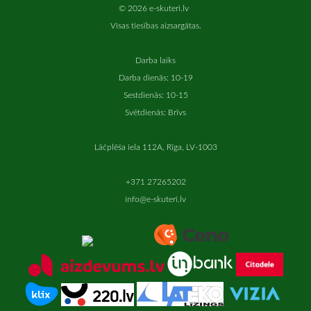
© 2026 e-skuteri.lv
Visas tiesības aizsargātas.
Darba laiks
Darba dienās: 10-19
Sestdienās: 10-15
Svētdienās: Brīvs
Lāčplēša iela 112A, Rīga, LV-1003
+371 27265202
info@e-skuteri.lv