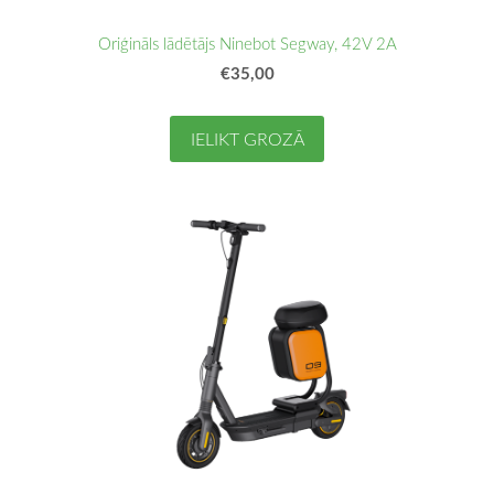
Oriģināls lādētājs Ninebot Segway, 42V 2A
€35,00
IELIKT GROZĀ