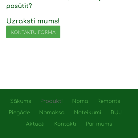
pasūtīt?
Uzraksti mums!
KONTAKTU FORMA
Sākums
Produkti
Noma
Remonts
Piegāde
Nomaksa
Noteikumi
BUJ
Aktuāli
Kontakti
Par mums