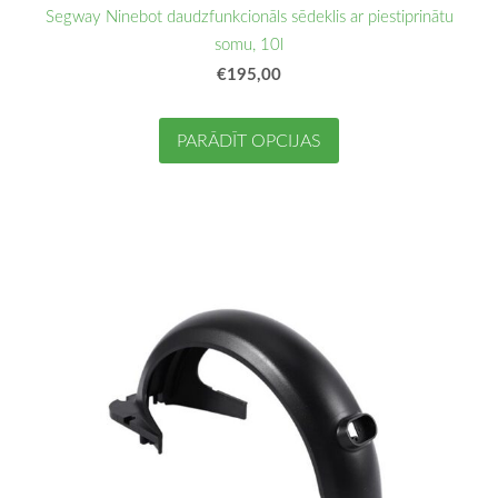
Segway Ninebot daudzfunkcionāls sēdeklis ar piestiprinātu
somu, 10l
€195,00
PARĀDĪT OPCIJAS