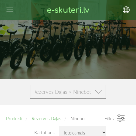
e-skuteri.lv
Rezerves Daļas > Ninebot
Produkti
Rezerves Daļas
Ninebot
Filtrs
Kārtot pēc