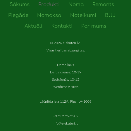
Sākums
Produkti
Noma
Remonts
Piegāde
Nomaksa
Noteikumi
BUJ
Aktuāli
Kontakti
Par mums
© 2026 e-skuteri.lv
Visas tiesības aizsargātas.
Darba laiks
Darba dienās: 10-19
Sestdienās: 10-15
Svētdienās: Brīvs
Lāčplēša iela 112A, Rīga, LV-1003
+371 27265202
info@e-skuteri.lv