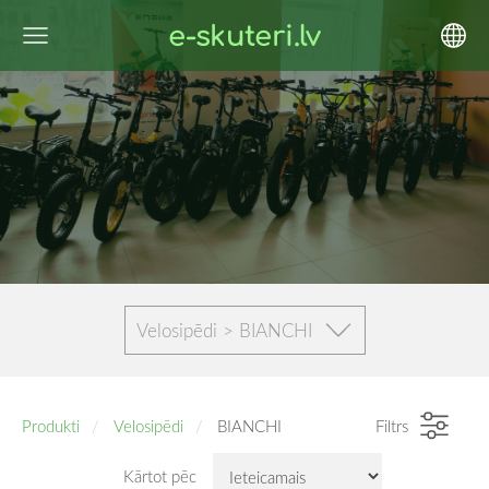
e-skuteri.lv
Velosipēdi > BIANCHI
Produkti
Velosipēdi
BIANCHI
Filtrs
Kārtot pēc