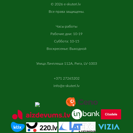
©
2026 e-skuteri.lv
Все
права
защищены
.
Часы работы
Рабочие дни: 10-19
Суббота: 10-15
Воскресенье: Выходной
Улица Лачплеша 112A, Рига, LV-1003
+371 27265202
info@e-skuteri.lv