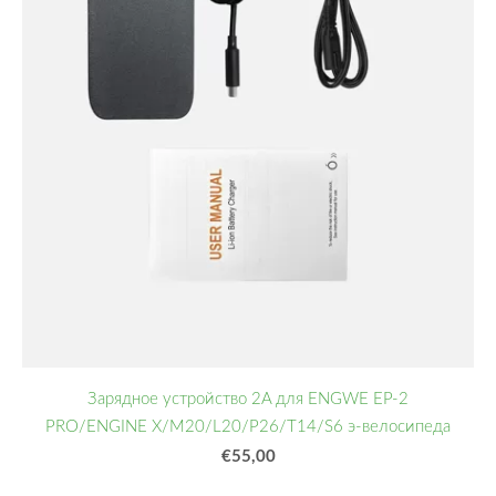
Зарядное устройство 2A для ENGWE EP-2
PRO/ENGINE X/M20/L20/P26/T14/S6 э-велосипеда
€55,00