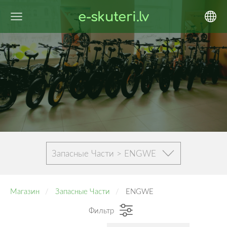
e-skuteri.lv
Запасные Части > ENGWE
Магазин
Запасные Части
ENGWE
Фильтр