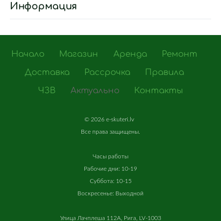
Информация
Начало
Магазин
Аренда
Ремонт
Доставка
Рассрочка
Правила
ЧЗВ
Актуально
Контакты
©
2026 e-skuteri.lv
Все
права
защищены
.
Часы работы
Рабочие дни: 10-19
Суббота: 10-15
Воскресенье: Выходной
Улица Лачплеша 112A, Рига, LV-1003