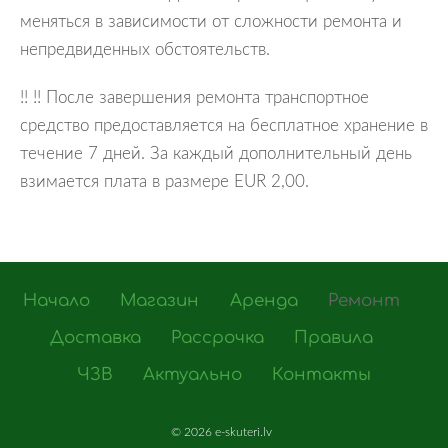
меняться в зависимости от сложности ремонта и
непредвиденных обстоятельств.
!! !! После завершения ремонта транспортное
средство предоставляется на бесплатное хранение в
течение 7 дней. За каждый дополнительный день
взимается плата в размере EUR 2,00.
Начало
Магазин
Аренда
Ремонт
Доставка
Рассрочка
Правила
ЧЗВ
Актуально
Контакты
©
2026 e-skuteri.lv