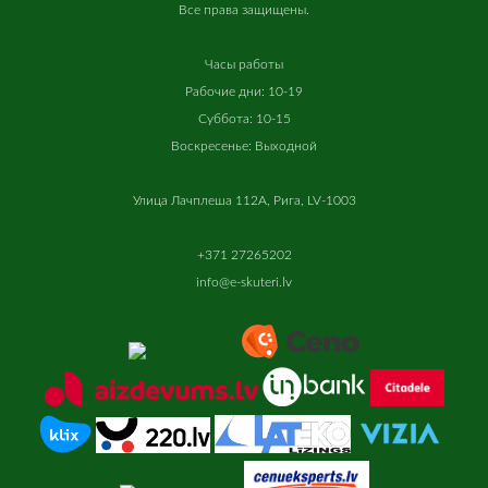
Все
права
защищены
.
Часы работы
Рабочие дни: 10-19
Суббота: 10-15
Воскресенье: Выходной
Улица Лачплеша 112A, Рига, LV-1003
+371 27265202
info@e-skuteri.lv