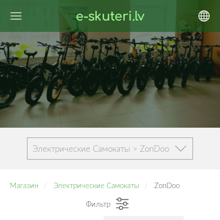
e-skuteri.lv
Электрические Самокаты > ZonDoo
Магазин
Электрические Самокаты
ZonDoo
Фильтр