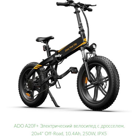
ADO A20F+ Электрический велосипед с дросселем,
20x4" Off-Road, 10.4Ah, 250W, IPX5