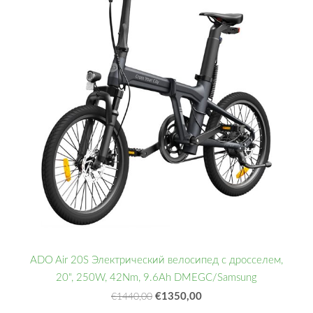
ADO Air 20S Электрический велосипед с дросселем,
20", 250W, 42Nm, 9.6Ah DMEGC/Samsung
€1350,00
€1440,00