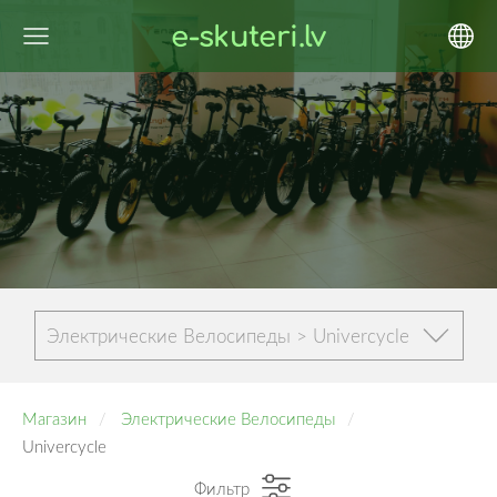
e-skuteri.lv
Электрические Велосипеды > Univercycle
Магазин
Электрические Велосипеды
Univercycle
Фильтр