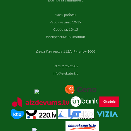
Все
права
защищены
.
Часы работы
Рабочие дни: 10-19
Суббота: 10-15
Воскресенье: Выходной
Улица Лачплеша 112A, Рига, LV-1003
+371 27265202
info@e-skuteri.lv