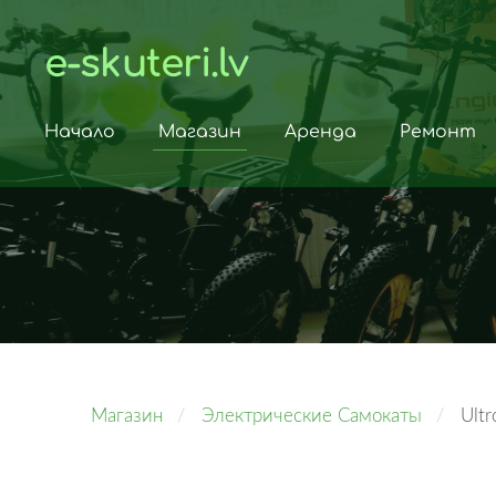
e-skuteri.lv
Начало
Магазин
Аренда
Ремонт
Магазин
Электрические Самокаты
Ultr