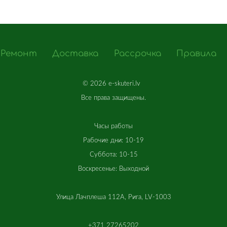
Ремонт
Доставка
Рассрочка
Правила
©
2026 e-skuteri.lv
Все
права
защищены
.
Часы работы
Рабочие дни: 10-19
Суббота: 10-15
Воскресенье: Выходной
Улица Лачплеша 112A, Рига, LV-1003
+371 27265202