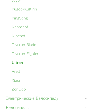
Joyor
Kugoo/KuKirin
KingSong
Nanrobot
Ninebot
Teverun-Blade
Teverun-Fighter
Ultron
Vsett
Xiaomi
ZonDoo
Электрические Велосипеды
›
Велосипеды
›