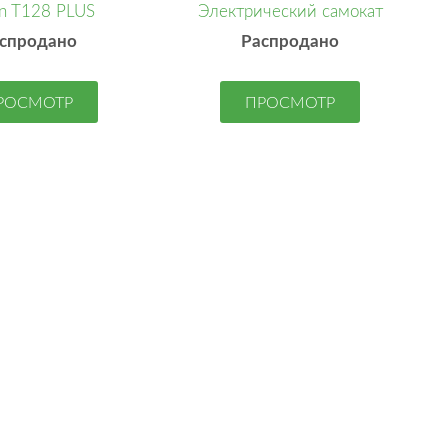
on T128 PLUS
Электрический самокат
спродано
Распродано
РОСМОТР
ПРОСМОТР