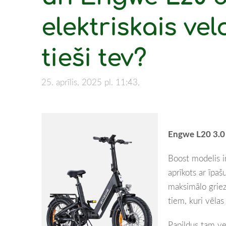
elektriskais ve
tieši tev?
25. aprīlis, 2025 pl. 11:43,
Engwe L20 3.0 
Boost modelis ir
aprīkots ar īpaš
maksimālo griez
tiem, kuri vēlas 
Papildus tam ve