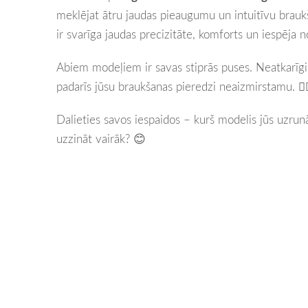
meklējat ātru jaudas pieaugumu un intuitīvu braukša
ir svarīga jaudas precizitāte, komforts un iespēja 
Abiem modeļiem ir savas stiprās puses. Neatkarīgi n
padarīs jūsu braukšanas pieredzi neaizmirstamu. 🚴‍♂
Dalieties savos iespaidos – kurš modelis jūs uzrunā
uzzināt vairāk? 😊