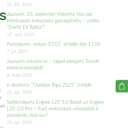
21. jūn. 2026
s
Jaunumi: 20. septembrī Vidzeme kļūs par
elektroauto entuziastu galvaspilsētu – notiks
“Enefit EV Rallijs”!
17. sept. 2025
Paziņojums: veikals 07.07. strādās līdz 17.00
7. jūl. 2025
Jaunums eskuteri.lv – tagad pieejami Touroll
elektrovelosipēdi!
8. maijs 2025
e-skuteri.lv "Outdoor Riga 2025" izstādē.
s
25. apr. 2025
r
Salīdzinājums Engwe L20 3.0 Boost un Engwe
 un
L20 3.0 Pro – Kurš elektriskais velosipēds ir
piemērots tieši tev?
25. apr. 2025
šu