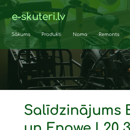
e-skuteri.lv
Sākums
Produkti
Noma
Remonts
Salīdzinājums 
un Engwe L20 3.