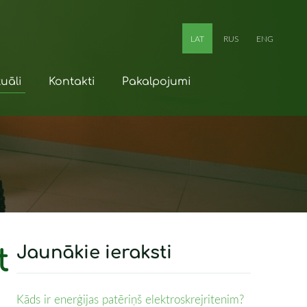
LAT
RUS
ENG
uāli
Kontakti
Pakalpojumi
t
Jaunākie ieraksti
Kāds ir enerģijas patēriņš elektroskrejritenim?