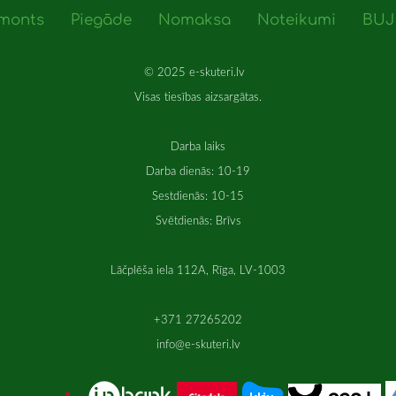
monts
Piegāde
Nomaksa
Noteikumi
BUJ
© 2025 e-skuteri.lv
Visas tiesības aizsargātas.
Darba laiks
Darba dienās: 10-19
Sestdienās: 10-15
Svētdienās: Brīvs
Lāčplēša iela 112A, Rīga, LV-1003
+371 27265202
info@e-skuteri.lv