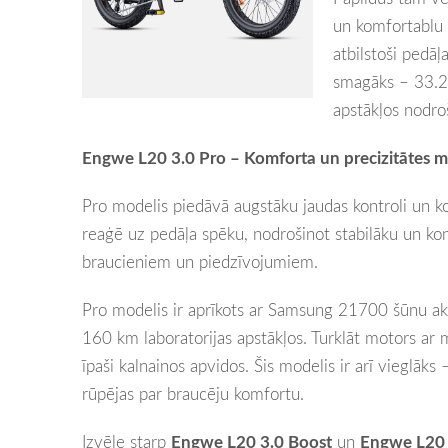
un komfortablu 
atbilstoši pedā
smagāks – 33.2 
apstākļos nodr
Engwe L20 3.0 Pro – Komforta un precizitātes m
Pro modelis piedāvā augstāku jaudas kontroli un k
reaģē uz pedāļa spēku, nodrošinot stabilāku un kon
braucieniem un piedzīvojumiem.
Pro modelis ir aprīkots ar Samsung 21700 šūnu aku
160 km laboratorijas apstākļos. Turklāt motors a
īpaši kalnainos apvidos. Šis modelis ir arī vieglāks
rūpējas par braucēju komfortu.
Izvēle starp
Engwe L20 3.0 Boost
un
Engwe L20 