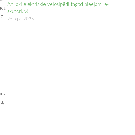
Aniioki elektriskie velosipēdi tagad pieejami e-
udu
skuteri.lv!!
dz
25. apr. 2025
īdz
u,