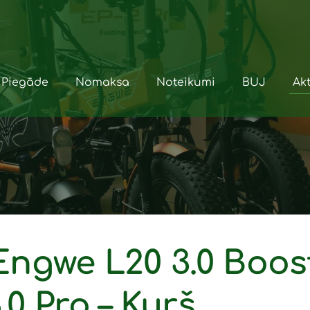
Piegāde
Nomaksa
Noteikumi
BUJ
Akt
Engwe L20 3.0 Boos
0 Pro – Kurš