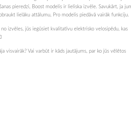
nas pieredzi, Boost modelis ir lieliska izvēle. Savukārt, ja ju
nobraukt lielāku attālumu, Pro modelis piedāvā vairāk funkciju.
o izvēles, jūs iegūsiet kvalitatīvu elektrisko velosipēdu, kas
️
ja visvairāk? Vai varbūt ir kāds jautājums, par ko jūs vēlētos