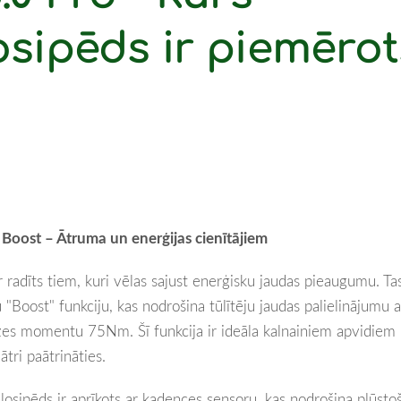
losipēds ir piemērot
Boost – Ātruma un enerģijas cienītājiem
 radīts tiem, kuri vēlas sajust enerģisku jaudas pieaugumu. Ta
u "Boost" funkciju, kas nodrošina tūlītēju jaudas palielinājumu a
es momentu 75Nm. Šī funkcija ir ideāla kalnainiem apvidiem
ātri paātrināties.
losipēds ir aprīkots ar kadences sensoru, kas nodrošina plūsto