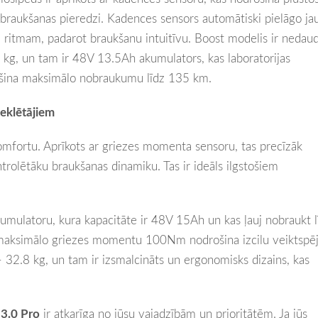
braukšanas pieredzi. Kadences sensors automātiski pielāgo ja
ļa ritmam, padarot braukšanu intuitīvu. Boost modelis ir nedau
kg, un tam ir 48V 13.5Ah akumulators, kas laboratorijas
ošina maksimālo nobraukumu līdz 135 km.
eklētājiem
omfortu. Aprīkots ar griezes momenta sensoru, tas precīzāk
trolētāku braukšanas dinamiku. Tas ir ideāls ilgstošiem
mulatoru, kura kapacitāte ir 48V 15Ah un kas ļauj nobraukt l
r maksimālo griezes momentu 100Nm nodrošina izcilu veiktspēj
 – 32.8 kg, un tam ir izsmalcināts un ergonomisks dizains, kas
3.0 Pro
ir atkarīga no jūsu vajadzībām un prioritātēm. Ja jūs